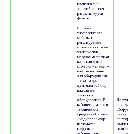
практических
занятий по всем
разделам курса
физики.
Кабинет
укомплектован
мебелью: -
регулируемые
столы со стульями
ученические, -
меловая магнитная
классная доска, -
стол для учителя, -
шкафы-витрины
для оборудования,
- шкафы для
хранения таблиц, -
шкафы для
хранения
оборудования. В
Доступ в з
кабинете имеются
находится
технические
оборудов
средства обучения:
пандусом.
- медиапроектор -
на второй
компьютер, -
здания дл
цифровая
коляске
лаборатория
осуществл