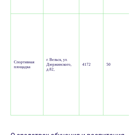
у
о
г. Вельск, ул.
Спортивная
Дзержинского,
4172
50
площадка
д.82,
у