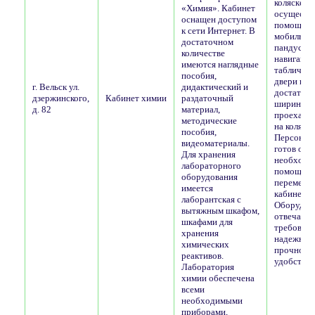
коляске
«Химия». Кабинет
осуществл
оснащен доступом
помощью
к сети Интернет. В
мобильно
достаточном
пандуса. 
количестве
навигаци
имеются наглядные
таблички,
пособия,
двери в к
г. Вельск ул.
дидактический и
достаточ
дзержинского,
Кабинет химии
раздаточный
ширины, 
д. 82
материал,
проехать 
методические
на коляске
пособия,
Персонал 
видеоматериалы.
готов ока
Для хранения
необход
лабораторного
помощь п
оборудования
перемеще
имеется
кабинету.
лаборантская с
Оборудов
вытяжным шкафом,
отвечает
шкафами для
требован
хранения
надежнос
химических
прочност
реактивов.
удобства
Лаборатория
химии обеспечена
всеми
необходимыми
приборами,