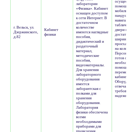
осуществл
лаборатории
помощью
«Физика». Кабинет
мобильно
оснащен доступом
пандуса. 
к сети Интернет. В
навигаци
достаточном
таблички,
г. Вельск, ул.
количестве
Кабинет
двери в к
Дзержинского,
имеются наглядные
физики
достаточ
д.82
пособия,
ширины, 
дидактический и
проехать 
раздаточный
на коляске
материал,
Персонал 
методические
готов ока
пособия,
необход
видеоматериалы.
помощь п
Для хранения
перемеще
лабораторного
кабинету.
оборудования
Оборудов
имеется
отвечает
лаборантская с
требован
полками для
надежнос
хранения
оборудования.
Лаборатория
физики обеспечена
всеми
необходимыми
приборами для
проведения