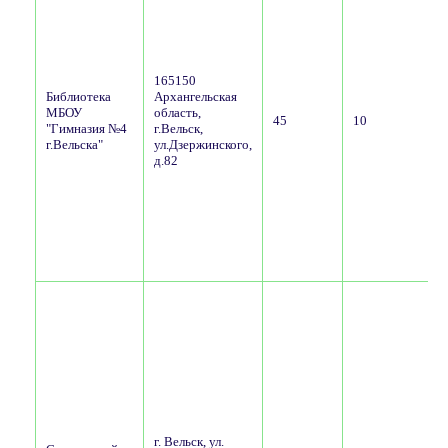
165150
Библиотека
Архангельская
МБОУ
область,
45
10
"Гимназия №4
г.Вельск,
н
г.Вельска"
ул.Дзержинского,
д.82
о
з
н
г. Вельск, ул.