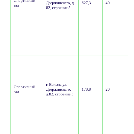
Спортивный
Дзержинского, д
627,3
40
г
зал
82, строение 5
у
г
г. Вельск, ул.
Спортивный
Дзержинского,
173,8
20
зал
д.82, строение 5
у