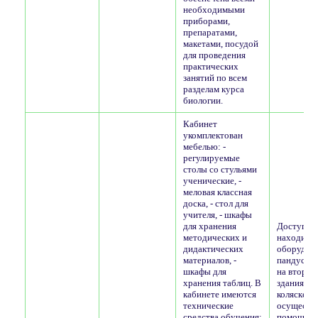
необходимыми
приборами,
препаратами,
макетами, посудой
для проведения
практических
занятий по всем
разделам курса
биологии.
Кабинет
укомплектован
мебелью: -
регулируемые
столы со стульями
ученические, -
меловая классная
доска, - стол для
учителя, - шкафы
для хранения
Доступ в з
методических и
находится
дидактических
оборудов
материалов, -
пандусом.
шкафы для
на второй
хранения таблиц. В
здания дл
кабинете имеются
коляске
технические
осуществл
средства обучения:
помощью