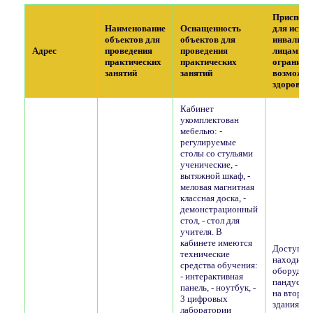
Приспосо
Наименование
Оснащенность
для испо
объектов для
объектов для
инвалида
Адрес
проведения
проведения
лицами с
практических
практических
ограниче
занятий
занятий
возможно
здоровья
Кабинет
укомплектован
мебелью: -
регулируемые
столы со стульями
ученические, -
вытяжной шкаф, -
меловая магнитная
классная доска, -
демонстрационный
стол, - стол для
учителя. В
кабинете имеются
Доступ в з
технические
находится
средства обучения:
оборудов
- интерактивная
пандусом.
панель, - ноутбук, -
на второй
3 цифровых
здания дл
лаборатории