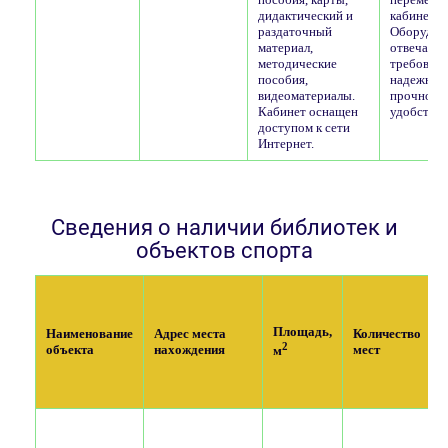
дидактический и
кабинету.
раздаточный
Оборудов
материал,
отвечает
методические
требован
пособия,
надежнос
видеоматериалы.
прочност
Кабинет оснащен
удобства.
доступом к сети
Интернет.
Сведения о наличии библиотек и
объектов спорта
Площадь,
Наименование
Адрес места
Количество
2
объекта
нахождения
мест
м