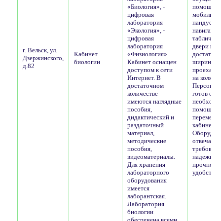
«Биология», -
помощью
цифровая
мобильно
лаборатория
пандуса. 
«Экология», -
навигаци
цифровая
таблички,
лаборатория
двери в к
г. Вельск, ул.
Кабинет
«Физиология».
достаточ
Дзержинского,
биологии
Кабинет оснащен
ширины, 
д.82
доступом к сети
проехать 
Интернет. В
на коляске
достаточном
Персонал 
количестве
готов ока
имеются наглядные
необход
пособия,
помощь п
дидактический и
перемеще
раздаточный
кабинету.
материал,
Оборудов
методические
отвечает
пособия,
требован
видеоматериалы.
надежнос
Для хранения
прочност
лабораторного
удобства.
оборудования
имеется
лаборантская.
Лаборатория
биологии
обеспечена всеми