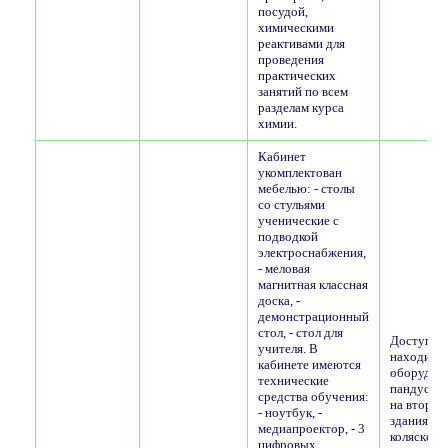
посудой,
химическими
реактивами для
проведения
практических
занятий по всем
разделам курса
химии.
Кабинет
укомплектован
мебелью: - столы
со стульями
ученические с
подводкой
электроснабжения,
- меловая
магнитная классная
доска, -
демонстрационный
стол, - стол для
Доступ в з
учителя. В
находится
кабинете имеются
оборудов
технические
пандусом.
средства обучения:
на второй
- ноутбук, -
здания дл
медиапроектор, - 3
коляске
цифровых