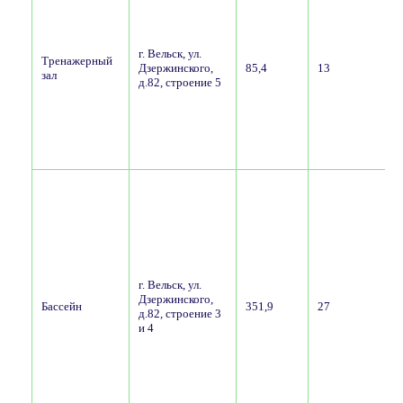
г
г. Вельск, ул.
Тренажерный
Дзержинского,
85,4
13
зал
д.82, строение 5
у
г
г. Вельск, ул.
Дзержинского,
Бассейн
351,9
27
д.82, строение 3
и 4