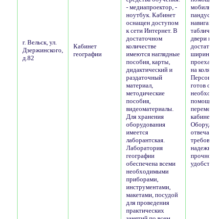
- медиапроектор, -
мобильно
ноутбук. Кабинет
пандуса. 
оснащен доступом
навигаци
к сети Интернет. В
таблички,
достаточном
двери в к
г. Вельск, ул.
Кабинет
количестве
достаточ
Дзержинского,
географии
имеются наглядные
ширины, 
д.82
пособия, карты,
проехать 
дидактический и
на коляске
раздаточный
Персонал 
материал,
готов ока
методические
необход
пособия,
помощь п
видеоматериалы.
перемеще
Для хранения
кабинету.
оборудования
Оборудов
имеется
отвечает
лаборантская.
требован
Лаборатория
надежнос
географии
прочност
обеспечена всеми
удобства.
необходимыми
приборами,
инструментами,
макетами, посудой
для проведения
практических
занятий по всем