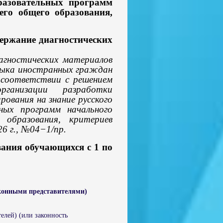
бразовательных программ
его общего образования,
ержание диагностических
гностических материалов
языка иностранных граждан
в соответствии с решением
ганизации разработки
ования на знание русского
ных программ начального
 образования, критериев
26 г., №04−1/пр.
вания обучающихся с 1 по
ными представителями)
елей) (или законность