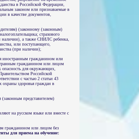
жданства в Российской Федерации,
ральным законом или признаваемые в
ии в качестве документов,
дителям) (законному (законным)
налогоплательщика; страхового
и наличии), а также СНИЛС ребенка,
нства, или поступающего,
нства (при наличии);
ся иностранным гражданином или
странным гражданином или лицом
х опасность для окружающих,
равительством Российской
ветствии с частью 2 статьи 43
ах охраны здоровья граждан в
 (законным представителем)
ляют на русском языке или вместе с
ым гражданином или лицом без
енты для приема на обучение: