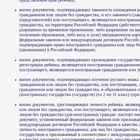
представления прав ребенка);
копии документов, подтверждающих законность нахождения р
гражданином или лицом без гражданства, и его законного (за
(представителей) или поступающего, являющегося иностранн
гражданства, на территории Российской Федерации (действите
разрешение на временное проживание, либо разрешение на вр
получения образования, либо визу и (или) миграционную кар
федеральным законом или международным договором Российс
подтверждающие право иностранного гражданина или лица бе
(проживание) в Российской Федерации;
копии документов, подтверждающих прохождение государстве
регистрации ребенка, являющегося иностранным гражданином 
поступающего, являющегося иностранным гражданином или ли
копии документов, подтверждающих изучение русского языка
гражданином или лицом без гражданства, или поступающим,
гражданином или лицом без гражданства, в образовательных 
(иностранных) государства (государств) (со 2 по 11 класс) (пр
копии документов, удостоверяющих личность ребенка, являю
или лицом без гражданства, или поступающего, являющегося
лицом без гражданства (для иностранных граждан: паспорт и
документ, установленный федеральным законом или признавае
международным договором Российской Федерации в качестве 
личность иностранного гражданина; для лиц без гражданства
государством и признаваемый в соответствии с международн
в качестве документа, удостоверяющего личность лица без гра