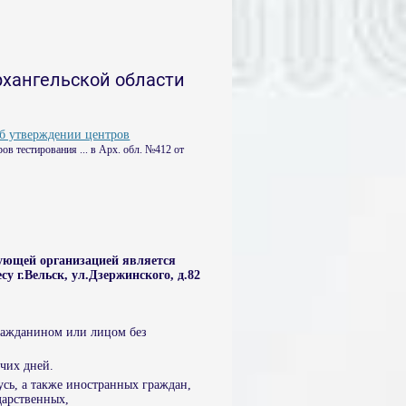
хангельской области
об утверждении центров
в тестирования ... в Арх. обл. №412 от
ующей организацией является
у г.Вельск, ул.Дзержинского, д.82
ражданином или лицом без
очих дней.
сь, а также иностранных граждан,
арственных,