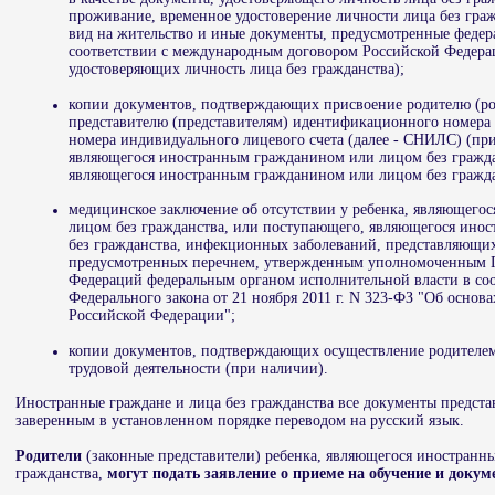
проживание, временное удостоверение личности лица без гра
вид на жительство и иные документы, предусмотренные феде
соответствии с международным договором Российской Федерац
удостоверяющих личность лица без гражданства);
копии документов, подтверждающих присвоение родителю (ро
представителю (представителям) идентификационного номера 
номера индивидуального лицевого счета (далее - СНИЛС) (пр
являющегося иностранным гражданином или лицом без гражда
являющегося иностранным гражданином или лицом без гражда
медицинское заключение об отсутствии у ребенка, являющего
лицом без гражданства, или поступающего, являющегося ино
без гражданства, инфекционных заболеваний, представляющи
предусмотренных перечнем, утвержденным уполномоченным П
Федераций федеральным органом исполнительной власти в соот
Федерального закона от 21 ноября 2011 г. N 323-ФЗ "Об основ
Российской Федерации";
копии документов, подтверждающих осуществление родителем
трудовой деятельности (при наличии).
Иностранные граждане и лица без гражданства все документы представ
заверенным в установленном порядке переводом на русский язык.
Родители
(законные представители) ребенка, являющегося иностранн
гражданства,
могут подать заявление о приеме на обучение и докум