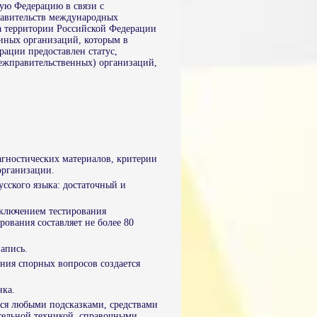
ую Федерацию в связи с
тавительств международных
а территории Российской Федерации
иных организаций, которым в
ации предоставлен статус,
ежправительственных) организаций,
агностических материалов, критерии
организации.
усского языка: достаточный и
сключением тестирования
ования составляет не более 80
запись.
ения спорных вопросов создается
нка.
ься любыми подсказками, средствами
ительной техникой, справочными