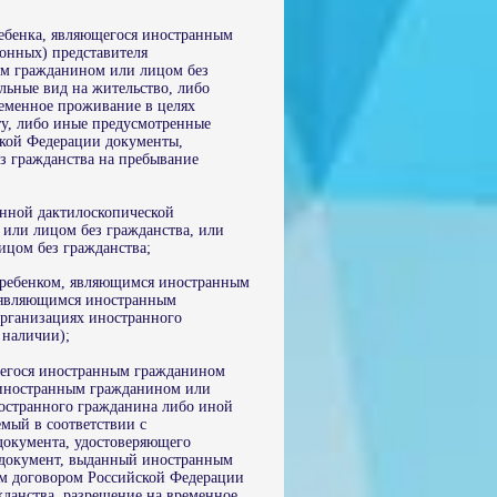
ебенка, являющегося иностранным
конных) представителя
ым гражданином или лицом без
льные вид на жительство, либо
еменное проживание в целях
ту, либо иные предусмотренные
кой Федерации документы,
з гражданства на пребывание
нной дактилоскопической
или лицом без гражданства, или
цом без гражданства;
 ребенком, являющимся иностранным
 являющимся иностранным
организациях иностранного
и наличии);
щегося иностранным гражданином
 иностранным гражданином или
ностранного гражданина либо иной
мый в соответствии с
документа, удостоверяющего
: документ, выданный иностранным
ым договором Российской Федерации
жданства, разрешение на временное