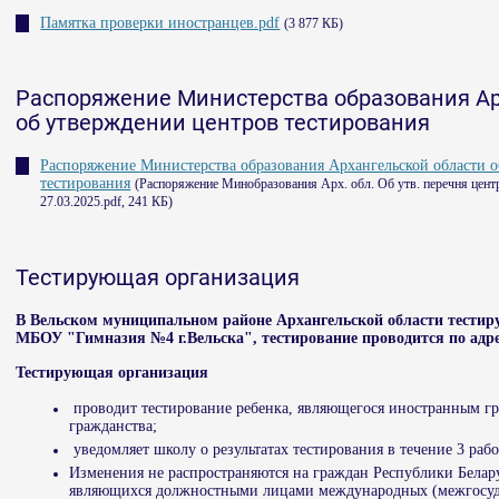
Памятка проверки иностранцев.pdf
(3 877 КБ)
Распоряжение Министерства образования Ар
об утверждении центров тестирования
Распоряжение Министерства образования Архангельской области 
тестирования
(Распоряжение Минобразования Арх. обл. Об утв. перечня центро
27.03.2025.pdf, 241 КБ)
Тестирующая организация
В Вельском муниципальном районе Архангельской области тестир
МБОУ "Гимназия №4 г.Вельска", тестирование проводится по адрес
Тестирующая организация
проводит тестирование ребенка, являющегося иностранным г
гражданства;
уведомляет школу о результатах тестирования в течение 3 раб
Изменения не распространяются на граждан Республики Белару
являющихся должностными лицами международных (межгосуд