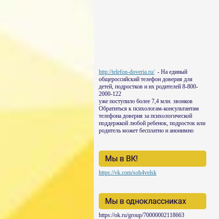
http://telefon-doveria.ru/
- На единый
общероссийский телефон доверия для
детей, подростков и их родителей 8-800-
2000-122
уже поступило более 7,4 млн. звонков
Обратиться к психологам-консультантам
телефона доверия за психологической
поддержкой любой ребенок, подросток или
родитель может бесплатно и анонимно
Мы в ВК!
https://vk.com/soh4velsk
Мы в одноклассниках
https://ok.ru/group/70000002118663