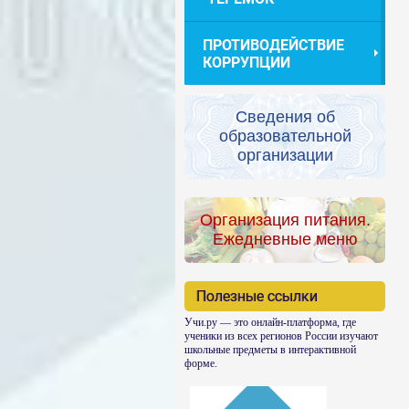
ПРОТИВОДЕЙСТВИЕ
КОРРУПЦИИ
Сведения об
образовательной
организации
Организация питания.
Ежедневные меню
Полезные ссылки
Учи.ру — это онлайн-платформа, где
ученики из всех регионов России изучают
школьные предметы в интерактивной
форме.