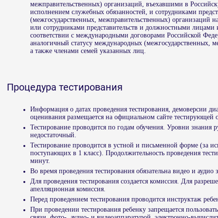
межправительственных) организаций, въехавшими в Российск
исполнением служебных обязанностей, и сотрудниками предс
(межгосударственных, межправительственных) организаций н
или сотрудниками представительств и должностными лицами 
соответствии с международными договорами Российской Федер
аналогичный статусу международных (межгосударственных, м
а также членами семей указанных лиц.
Процедура тестирования
Информация о датах проведения тестирования, демоверсии ди
оценивания размещается на официальном сайте тестирующей 
Тестирование проводится по годам обучения. Уровни знания р
недостаточный.
Тестирование проводится в устной и письменной форме (за и
поступающих в 1 класс). Продолжительность проведения тестир
минут.
Во время проведения тестирования обязательна видео и аудио 
Для проведения тестирования создается комиссия. Для разреш
апелляционная комиссия.
Перед проведением тестирования проводится инструктаж ребе
При проведении тестирования ребенку запрещается пользоват
связи, фото-, аудио- и видеоаппаратурой, электронно-вычисл