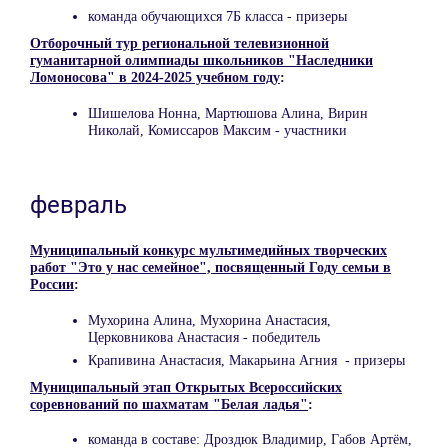
команда обучающихся 7Б класса - призеры
Отборочный тур региональной телевизионной
гуманитарной олимпиады школьников "Наследники
Ломоносова" в 2024-2025 учебном году
:
Шишелова Нонна, Мартюшова Алина, Вирин
Николай, Комиссаров Максим - участники
февраль
Муниципальный конкурс мультимедийных творческих
работ "Это у нас семейное", посвященный Году семьи в
России
:
Мухорина Алина, Мухорина Анастасия,
Церковникова Анастасия - победитель
Крапивина Анастасия, Макарьина Агния - призеры
Муниципальный этап Открытых Всероссийских
соревнований по шахматам "Белая ладья"
:
команда в составе: Дроздюк Владимир, Габов Артём,