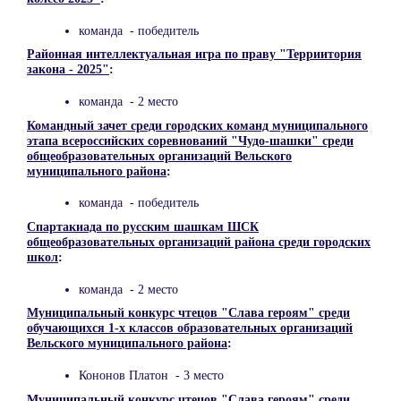
команда - победитель
Районная интеллектуальная игра по праву "Терриитория
закона -
2025"
:
команда - 2 место
Командный зачет среди городских команд муниципального
этапа всероссийских соревнований "Чудо-шашки" среди
общеобразовательных организаций Вельского
муниципального района
:
команда - победитель
Спартакиада ​​​по русским шашкам ШСК
общеобразовательных организаций района среди городских
школ
:
команда - 2 место
Муниципальный конкурс чтецов "Слава героям" среди
обучающихся 1-х классов образовательных организаций
Вельского муниципального района
:
Кононов Платон - 3 место
Муниципальный конкурс чтецов "Слава героям" среди