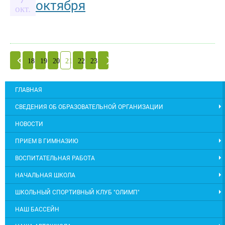
октября
окт.
18
19
20
21
22
23
ГЛАВНАЯ
СВЕДЕНИЯ ОБ ОБРАЗОВАТЕЛЬНОЙ ОРГАНИЗАЦИИ
НОВОСТИ
ПРИЕМ В ГИМНАЗИЮ
ВОСПИТАТЕЛЬНАЯ РАБОТА
НАЧАЛЬНАЯ ШКОЛА
ШКОЛЬНЫЙ СПОРТИВНЫЙ КЛУБ "ОЛИМП"
НАШ БАССЕЙН