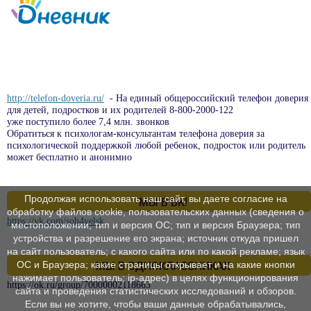
http://telefon-doveria.ru/
- На единый общероссийский телефон доверия
для детей, подростков и их родителей 8-800-2000-122
уже поступило более 7,4 млн. звонков
Обратиться к психологам-консультантам телефона доверия за
психологической поддержкой любой ребенок, подросток или родитель
может бесплатно и анонимно
Продолжая использовать наш сайт, вы даете согласие на
МЫ В ВК!
обработку файлов cookie, пользовательских данных (сведения о
https://vk.com/soh4velsk
местоположении; тип и версия ОС; тип и версия Браузера; тип
устройства и разрешение его экрана; источник откуда пришел
на сайт пользователь; с какого сайта или по какой рекламе; язык
ОС и Браузера; какие страницы открывает и на какие кнопки
МЫ В ОДНОКЛАССНИКАХ
нажимает пользователь; ip-адрес) в целях функционирования
https://ok.ru/group/70000002118663
сайта и проведения статистических исследований и обзоров.
Если вы не хотите, чтобы ваши данные обрабатывались,