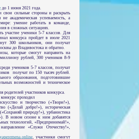
e
до 1 июня 2021 года.
и свои сильные стороны и раскрыть
 не академическая успеваемость, а
мире: умение работать в команде,
ния в сложных ситуациях.
ь участие ученики 5-7 классов. Для
инал конкурса пройдет в июле 2021
анут 300 школьников, они получат
осквы до Владивостока и обратно.
изы, которые смогут направить на
 миллиону рублей, 300 учеников 8-9
реди учеников 5-7 классов, получат
ников получат по 150 тысяч рублей.
ьного образования, подготовившие
ельных возможностей и техническое
я родителей участников конкурса.
 конкурс проходил
скусство и творчество («Твори!»),
во («Делай добро!»), историческая
 («Сохраняй природу!»), урбанистика
). В новом сезоне к ним добавятся
ьных технологий, «Предпринимай!»,
направление «Служи Отечеству!»,
yaperemena.online
, участники смогут