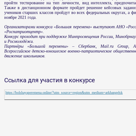
пройти тестирование на тип личности, вид интеллекта, предпочит
Также в дистанционном формате пройдет решение кейсовых задани
учеников старших классов пройдут во всех федеральных округах, а фи
ноябре 2021 года.
Организаторами конкурса «Большая перемена» выступают АНО «Рос
«Роспатриотцентр».
Конкурс проходит при поддержке Минпросвещения России, Минобрнау
и Росмолодёжи.
Партнёры «Большой перемены» – Сбербанк, Mail.ru Group
, А
Всероссийское детско-юношеское военно-патриотическое общественн
движение школьников.
Ссылка для участия в конкурсе
https://bolshayaperemena.online/?utm_source=region&utm_medium=arkhangelsk