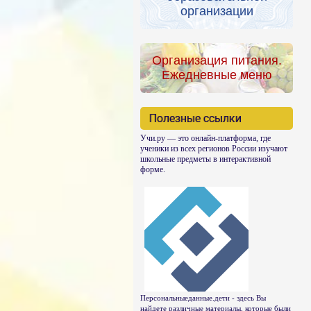
организации
Организация питания.
Ежедневные меню
Полезные ссылки
Учи.ру — это онлайн-платформа, где
ученики из всех регионов России изучают
школьные предметы в интерактивной
форме.
Персональныеданные.дети - здесь Вы
найдете различные материалы, которые были