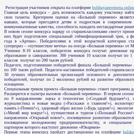
Регистрация участников открыта на платформе
bolshayaperemena.onlin
Главная цель конкурса – дать возможность каждому участнику найт
свои таланты. Критерием оценки на «Большой перемене» является
навыки, которые пригодятся детям и подросткам в современном 
коммуникативные качества, способность находить нестандартные реше
В новом сезоне конкурса наряду со старшеклассниками смогут принят
них будет подготовлен специальный геймифицированный трек, а ф
года в «Артеке». Победителями в этой возрастной категории ст
суперприз – «путешествие мечты» на поезде «Большая перемена» от М
Ученики 8-10 классов, победители конкурса получат денежные пр
образование и саморазвитие. 300 учеников 10 классов получат по 1
классов получат по 200 тысяч рублей.
Педагоги, подготовившие победителей финала «Большой перемены» с
по 100 тысяч рублей. Педагоги-наставники победителей-старшекласс
30 лучших образовательных организаций основного и дополнител
победителей, получат по 2 миллиона рублей на развитие образоват
оснащение.
Специальным треком проекта «Большая перемена» станет программа дл
Расширится и палитра вызовов «Большой перемены». В первом сезоне
по 9 направлениям: наука и технологии («Создавай будущее!»), и
журналистика и новые медиа («Расскажи о главном!»), волонтерст
память («Помни!»), здоровый образ жизни («Будь здоров!»), экология
(«Меняй мир вокруг!»), путешествия и туризм («Познавай Россию!»
направления «Открывай новое!», посвященное развитию образовател
посвященное молодежному предпринимательству, и специальное 
партнером которого выступит движение «Юнармия»
Первые этапы конкурса пройдут дистанционно на платформе
bolsha