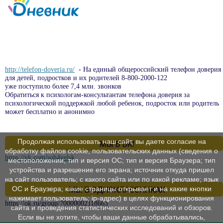
http://telefon-doveria.ru/
- На единый общероссийский телефон доверия
для детей, подростков и их родителей 8-800-2000-122
уже поступило более 7,4 млн. звонков
Обратиться к психологам-консультантам телефона доверия за
психологической поддержкой любой ребенок, подросток или родитель
может бесплатно и анонимно
Продолжая использовать наш сайт, вы даете согласие на
МЫ В ВК!
обработку файлов cookie, пользовательских данных (сведения о
https://vk.com/soh4velsk
местоположении; тип и версия ОС; тип и версия Браузера; тип
устройства и разрешение его экрана; источник откуда пришел
на сайт пользователь; с какого сайта или по какой рекламе; язык
ОС и Браузера; какие страницы открывает и на какие кнопки
МЫ В ОДНОКЛАССНИКАХ
нажимает пользователь; ip-адрес) в целях функционирования
https://ok.ru/group/70000002118663
сайта и проведения статистических исследований и обзоров.
Если вы не хотите, чтобы ваши данные обрабатывались,