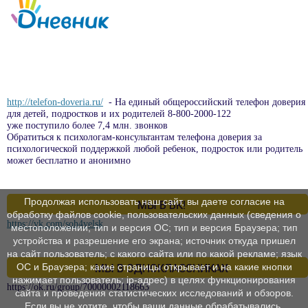
http://telefon-doveria.ru/
- На единый общероссийский телефон доверия
для детей, подростков и их родителей 8-800-2000-122
уже поступило более 7,4 млн. звонков
Обратиться к психологам-консультантам телефона доверия за
психологической поддержкой любой ребенок, подросток или родитель
может бесплатно и анонимно
Продолжая использовать наш сайт, вы даете согласие на
МЫ В ВК!
обработку файлов cookie, пользовательских данных (сведения о
https://vk.com/soh4velsk
местоположении; тип и версия ОС; тип и версия Браузера; тип
устройства и разрешение его экрана; источник откуда пришел
на сайт пользователь; с какого сайта или по какой рекламе; язык
ОС и Браузера; какие страницы открывает и на какие кнопки
МЫ В ОДНОКЛАССНИКАХ
нажимает пользователь; ip-адрес) в целях функционирования
https://ok.ru/group/70000002118663
сайта и проведения статистических исследований и обзоров.
Если вы не хотите, чтобы ваши данные обрабатывались,