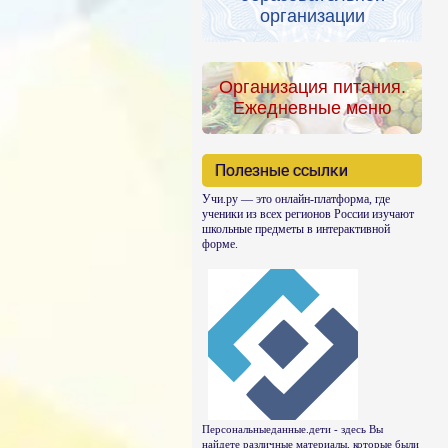
организации
Организация питания.
Ежедневные меню
Полезные ссылки
Учи.ру — это онлайн-платформа, где
ученики из всех регионов России изучают
школьные предметы в интерактивной
форме.
Персональныеданные.дети - здесь Вы
найдете различные материалы, которые были