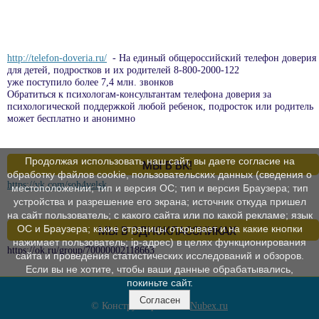
http://telefon-doveria.ru/
- На единый общероссийский телефон доверия
для детей, подростков и их родителей 8-800-2000-122
уже поступило более 7,4 млн. звонков
Обратиться к психологам-консультантам телефона доверия за
психологической поддержкой любой ребенок, подросток или родитель
может бесплатно и анонимно
Продолжая использовать наш сайт, вы даете согласие на
МЫ В ВК!
обработку файлов cookie, пользовательских данных (сведения о
https://vk.com/soh4velsk
местоположении; тип и версия ОС; тип и версия Браузера; тип
устройства и разрешение его экрана; источник откуда пришел
на сайт пользователь; с какого сайта или по какой рекламе; язык
ОС и Браузера; какие страницы открывает и на какие кнопки
МЫ В ОДНОКЛАССНИКАХ
нажимает пользователь; ip-адрес) в целях функционирования
https://ok.ru/group/70000002118663
сайта и проведения статистических исследований и обзоров.
Если вы не хотите, чтобы ваши данные обрабатывались,
покиньте сайт.
Согласен
© Конструктор сайтов
Nubex.ru