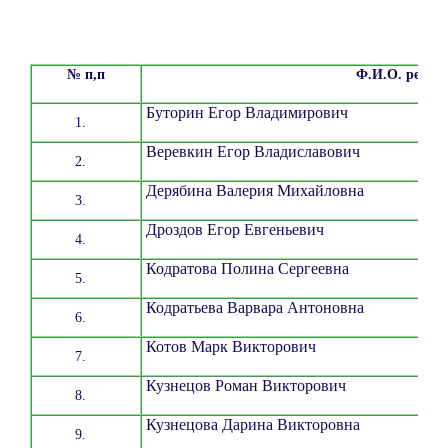
№ п,п
Ф.И.О. ребен
Буторин Егор Владимирович
Веревкин Егор Владиславович
Дерябина Валерия Михайловна
Дроздов Егор Евгеньевич
Кодратова Полина Сергеевна
Кодратьева Варвара Антоновна
Котов Марк Викторович
Кузнецов Роман Викторович
Кузнецова Дарина Викторовна