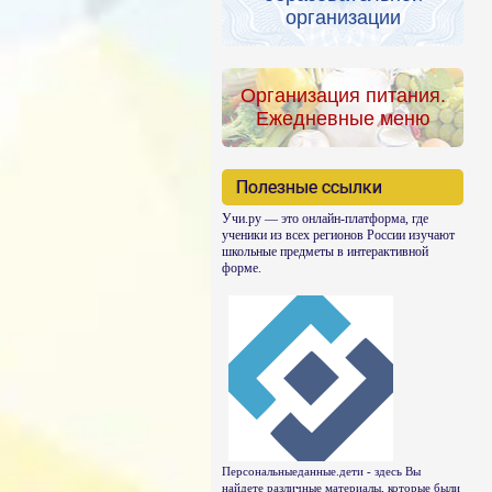
организации
Организация питания.
Ежедневные меню
Полезные ссылки
Учи.ру — это онлайн-платформа, где
ученики из всех регионов России изучают
школьные предметы в интерактивной
форме.
Персональныеданные.дети - здесь Вы
найдете различные материалы, которые были