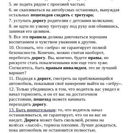
5. не ходить рядом с проезжей частью;
6. не скапливаться на автобусных остановках, вынуждая
остальных
пешеходов сходить с тротуара
;
7. уступать
дорогу
родителям с детскими колясками;
8. не идти по узкому тротуару под руку или обнявшись,
занимая его целиком.
9. Все эти
правила
должны диктоваться хорошим
воспитанием и чувством уважения к другим.
10. Осознать, что
«зебра»
не гарантирует полной
безопасности. Конечно, можно считая наоборот,
перебегать
дорогу
. Вы, конечно, будете
правы
, но
рискуете стать покалеченными или еще того хуже.
Согласитесь, быть
правым инвалидом
, это не лучший
вариант?
11. Подходя к
дороге
, смотреть на приближающийся
автомобиль, показывая своё намерение выйти на
«зебру»
.
12. Только убедившись в том, что водитель вас увидел и
начал тормозить, и он от вас на достаточном
расстоянии,
пешеход
можете начинать
переходить
дорогу
.
13. Быть внимательным
: то, что водитель начал
останавливаться, не гарантирует, что он на вас не
наедет.
Дорога
может быть скользкой, резина на
колёсах
«лысой»
, тормоза плохими. Лучше дождаться,
пока автомобиль не остановится полностью.