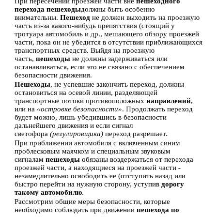
При пересечении проезжей части вне
пешеходного
перехода пешеходы
должны быть особенно
внимательны.
Пешеход
не должен выходить на проезжую
часть из-за какого-нибудь препятствия (стоящий у
тротуара автомобиль и др., мешающего обзору проезжей
части, пока он не убедится в отсутствии приближающихся
транспортных средств. Выйдя на проезжую
часть,
пешеходы
не должны задерживаться или
останавливаться, если это не связано с обеспечением
безопасности движения.
Пешеходы
, не успевшие закончить переход, должны
остановиться на осевой линии, разделяющей
транспортные потоки противоположных
направлений
,
или на
«островке безопасности»
. Продолжать переход
будет можно, лишь убедившись в безопасности
дальнейшего движения и если сигнал
светофора
(регулировщика)
переход разрешает.
При приближении автомобиля с включенным синим
проблесковым маячком и специальным звуковым
сигналам
пешеходы
обязаны воздержаться от перехода
проезжей части, а находящиеся на проезжей части -
незамедлительно освободить ее (отступить назад или
быстро перейти на нужную сторону, уступив
дорогу
такому автомобилю
.
Рассмотрим общие меры безопасности, которые
необходимо соблюдать при движении
пешехода по