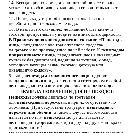
14. Всегда предполагать, что по второй полосе вполне
может ехать обгоняющая машина, а ее водитель может
вас не видеть.
15. По переходу идти обычным шагом. Не стоит
перебегать, но и
«ползти»
не надо.
16. В некоторых ситуациях не лишним будет кивнуть
головой пропустившему водителю в знак благодарности.
В
Правилах дорожного движения сказано
: «
Пешеход -
лицо
, находящееся вне транспортного средства
на
дороге
и не производящее на ней работу. К
пешеходам
приравниваются лица
, передвигающиеся в инвалидных
колясках без двигателей, ведущие велосипед, мопед,
мотоцикл, везущие санки, тележку, детскую или
инвалидную коляску».
Значит,
пешеходами являются все люди
, идущие
по
дороге пешком
, и даже если они везут рядом с собой
велосипед, мопед или мотоцикл, они тоже
пешеходы
.
ПРАВИЛА ПОВЕДЕНИЯ ДЛЯ ПЕШЕХОДОВ
Пешеходы
должны двигаться по тротуарам
или
пешеходным дорожкам
, а при их отсутствии - по
обочинам. (При отсутствии тротуаров,
пешеходных
дорожек или обочин
, а также в случае невозможности
двигаться по ним
пешеходы
могут двигаться по
велосипедной
дорожке
или идти друг за другом по краю
проезжей части.)