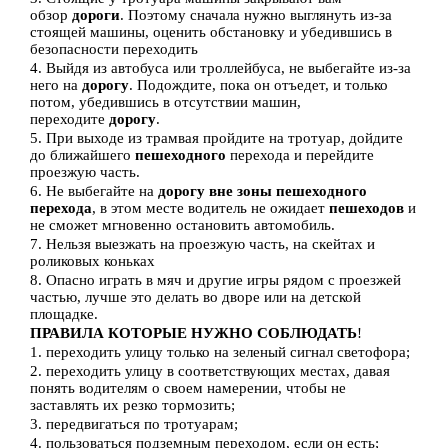
обзор
дороги
. Поэтому сначала нужно выглянуть из-за
стоящей машины, оценить обстановку и убедившись в
безопасности переходить
4. Выйдя из автобуса или троллейбуса, не выбегайте из-за
него на
дорогу
. Подождите, пока он отъедет, и только
потом, убедившись в отсутствии машин,
переходите
дорогу
.
5. При выходе из трамвая пройдите на тротуар, дойдите
до ближайшего
пешеходного
перехода и перейдите
проезжую часть.
6. Не выбегайте на
дорогу вне зоны пешеходного
перехода
, в этом месте водитель не ожидает
пешеходов
и
не сможет мгновенно остановить автомобиль.
7. Нельзя выезжать на проезжую часть, на скейтах и
роликовых коньках
8. Опасно играть в мяч и другие игры рядом с проезжей
частью, лучше это делать во дворе или на детской
площадке.
ПРАВИЛА
КОТОРЫЕ НУЖНО СОБЛЮДАТЬ
!
1. переходить улицу только на зеленый сигнал светофора;
2. переходить улицу в соответствующих местах, давая
понять водителям о своем намерении, чтобы не
заставлять их резко тормозить;
3. передвигаться по тротуарам;
4. пользоваться подземным переходом, если он есть;