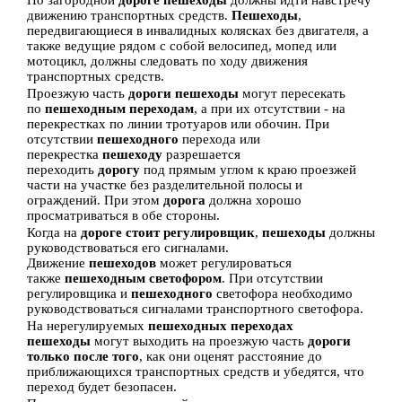
По загородной
дороге пешеходы
должны идти навстречу
движению транспортных средств.
Пешеходы
,
передвигающиеся в инвалидных колясках без двигателя, а
также ведущие рядом с собой велосипед, мопед или
мотоцикл, должны следовать по ходу движения
транспортных средств.
Проезжую часть
дороги пешеходы
могут пересекать
по
пешеходным переходам
, а при их отсутствии - на
перекрестках по линии тротуаров или обочин. При
отсутствии
пешеходного
перехода или
перекрестка
пешеходу
разрешается
переходить
дорогу
под прямым углом к краю проезжей
части на участке без разделительной полосы и
ограждений. При этом
дорога
должна хорошо
просматриваться в обе стороны.
Когда на
дороге стоит регулировщик
,
пешеходы
должны
руководствоваться его сигналами.
Движение
пешеходов
может регулироваться
также
пешеходным светофором
. При отсутствии
регулировщика и
пешеходного
светофора необходимо
руководствоваться сигналами транспортного светофора.
На нерегулируемых
пешеходных переходах
пешеходы
могут выходить на проезжую часть
дороги
только после того
, как они оценят расстояние до
приближающихся транспортных средств и убедятся, что
переход будет безопасен.