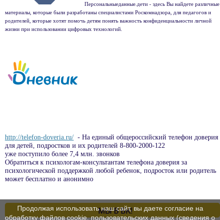
Персональныеданные.дети - здесь Вы найдете различные
материалы, которые были разработаны специалистами Роскомнадзора, для педагогов и
родителей, которые хотят помочь детям понять важность конфиденциальности личной
жизни при использовании цифровых технологий.
http://telefon-doveria.ru/
- На единый общероссийский телефон доверия
для детей, подростков и их родителей 8-800-2000-122
уже поступило более 7,4 млн. звонков
Обратиться к психологам-консультантам телефона доверия за
психологической поддержкой любой ребенок, подросток или родитель
может бесплатно и анонимно
Продолжая использовать наш сайт, вы даете согласие на
МЫ В ВК!
обработку файлов cookie, пользовательских данных (сведения о